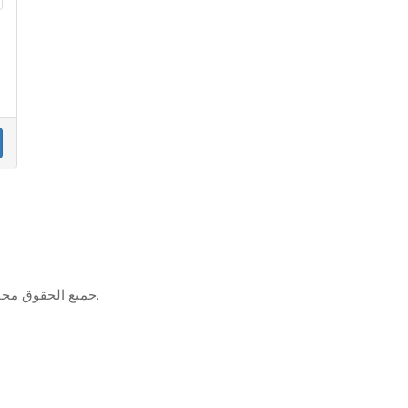
حقوق الطبع والنشر © 2026 WHMCSdes. جميع الحقوق محفوظة.